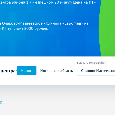
нтра района 1.7 км (пешком 20 минут). Цена на КТ -
е Очаково-Матвеевское - Клиника «ЕвроМед» на
 КТ тут стоит 2000 рублей.
 центра:
Очаково-Матвеевско
р.