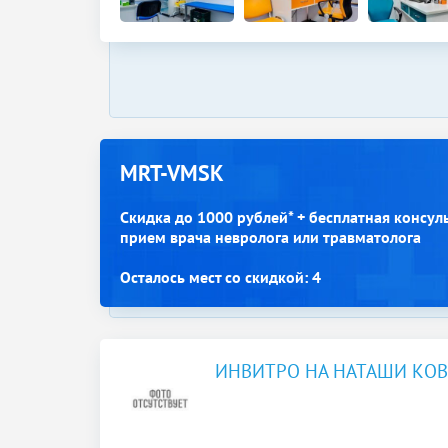
MRT-VMSK
Скидка до 1000 рублей* + бесплатная консул
прием врача невролога или травматолога
Осталось мест со скидкой: 4
ИНВИТРО НА НАТАШИ КО