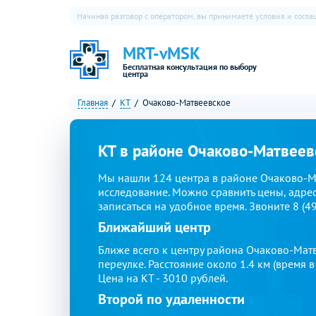
Начиная разговор с оператором, вы принимаете условия и согл
MRT-vMSK
Бесплатная консультация по выбору
центра
Главная
КТ
Очаково-Матвеевское
КТ в районе Очаково-Матвеев
Мы нашли 124 центра в районе Очаково-М
исследование. Можно сравнить цены, адрес
записаться на удобное время. Звоните 8 (4
Ближайший центр
Ближе всего к центру района Очаково-Мат
переулке. Расстояние около 1.4 км (время 
Цена на КТ - 3010 рублей.
Второй по удаленности