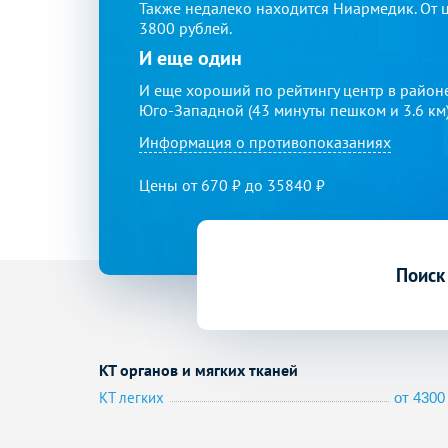
Также недалеко находится Ниармедик. От це
3800 рублей.
И еще один
И еще хороший по рейтингу центр в район
Юго-Западной (43 минуты пешком и 3.6 км).
Информация о противопоказаниях
Цены от 670 ₽ до 35840 ₽
Поиск
КТ органов и мягких тканей
КТ легких
от 4300 