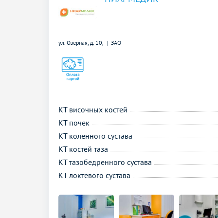
ул. Озерная, д. 10,
ЗАО
КТ височных костей
КТ почек
КТ коленного сустава
КТ костей таза
КТ тазобедренного сустава
КТ локтевого сустава