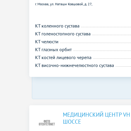
г. Москва, ул. Наташи Ковшовой, д. 27,
КТ коленного сустава
КТ голеностопного сустава
КТ челюсти
КТ глазных орбит
КТ костей лицевого черепа
КТ височно-нижнечелюстного сустава
МЕДИЦИНСКИЙ ЦЕНТР VH
ШОССЕ