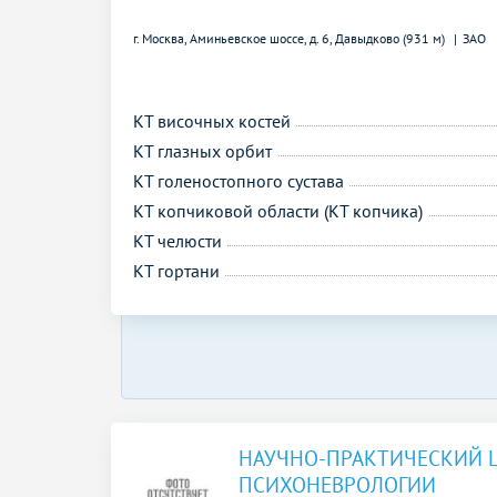
г. Москва, Аминьевское шоссе, д. 6,
Давыдково (931 м)
ЗАО
КТ височных костей
КТ глазных орбит
КТ голеностопного сустава
КТ копчиковой области (КТ копчика)
КТ челюсти
КТ гортани
НАУЧНО-ПРАКТИЧЕСКИЙ 
ПСИХОНЕВРОЛОГИИ