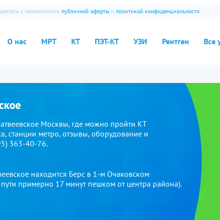
ашаетесь с положениями
публичной оферты
и
политикой конфиденциальности
О нас
МРТ
КТ
ПЭТ-КТ
УЗИ
Рентген
Все 
ское
атвеевское Москвы, где можно пройти КТ
а, станции метро, отзывы, оборудование и
95) 363-40-76.
веевское находится Берс в 1-м Очаковском
в пути примерно 17 минут пешком от центра района).