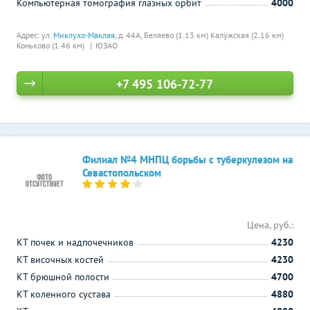
Компьютерная томография глазных орбит
4000
Адрес: ул.
Миклухо-Маклая
, д. 44А,
Беляево (1.13 км)
Калужская (2.16 км)
Коньково (1.46 км)
ЮЗАО
+7 495 106-72-77
Филиал №4 МНПЦ борьбы с туберкулезом на
Севастопольском
Цена, руб.:
КТ почек и надпочечников
4230
КТ височных костей
4230
КТ брюшной полости
4700
КТ коленного сустава
4880