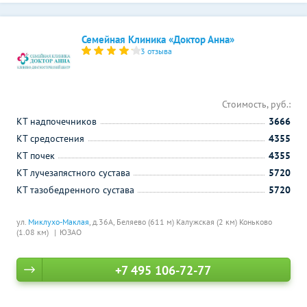
Семейная Клиника «Доктор Анна»
3 отзыва
Стоимость, руб.:
КТ надпочечников
3666
КТ средостения
4355
КТ почек
4355
КТ лучезапястного сустава
5720
КТ тазобедренного сустава
5720
ул.
Миклухо-Маклая
, д.36А,
Беляево (611 м)
Калужская (2 км)
Коньково
(1.08 км)
ЮЗАО
+7 495 106-72-77