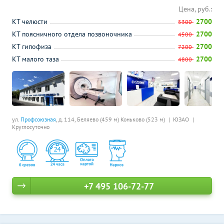
Цена, руб.:
КТ челюсти
2700
5300
КТ поясничного отдела позвоночника
2700
4500
КТ гипофиза
2700
7200
КТ малого таза
2700
4800
ул.
Профсоюзная
, д. 114,
Беляево (459 м)
Коньково (523 м)
ЮЗАО
Круглосуточно
+7 495 106-72-77