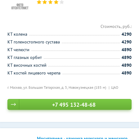
Стоимость, руб.:
КТ колена
4290
КТ голеностопного сустава
4290
КТ челюсти
4890
КТ глазных орбит
4890
КТ височных костей
4890
КТ костей лицевого черепа
4890
г. Москва, ул. Большая Татарская, д. 3,
Новокузнецкая (185 м)
ЦАО
+7 495 132-48-68
Моситалмед - клиника мужского и женского