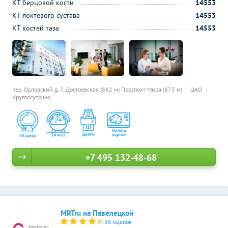
КТ берцовой кости
14553
КТ локтевого сустава
14553
КТ костей таза
14553
пер. Орловский д. 7,
Достоевская (862 м)
Проспект Мира (873 м)
ЦАО
Круглосуточно
+7 495 132-48-68
MRTru на Павелецкой
36 оценок