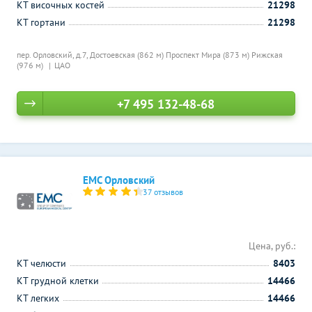
КТ височных костей
21298
КТ гортани
21298
пер. Орловский, д.7,
Достоевская (862 м)
Проспект Мира (873 м)
Рижская
(976 м)
ЦАО
+7 495 132-48-68
ЕМС Орловский
37 отзывов
Цена, руб.:
КТ челюсти
8403
КТ грудной клетки
14466
КТ легких
14466