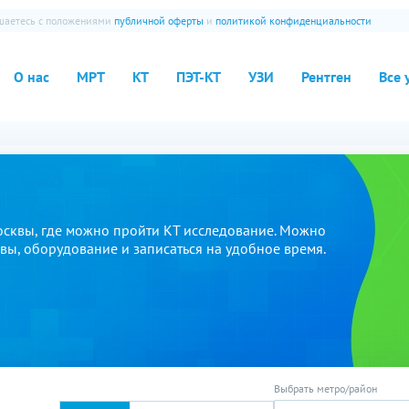
ашаетесь с положениями
публичной оферты
и
политикой конфиденциальности
О нас
МРТ
КТ
ПЭТ-КТ
УЗИ
Рентген
Все 
осквы, где можно пройти КТ исследование. Можно
ывы, оборудование и записаться на удобное время.