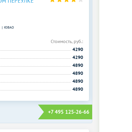
ОМ ПЕРЕУЛКЕ
)
ЮВАО
Стоимость, руб.:
4290
4290
4890
4890
4890
4890
+7 495 125-26-66