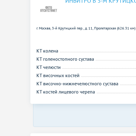
ИНВИТРО В 3-М КРУТИЦК
г. Москва, 3-й Крутицкий пер., д. 11,
Пролетарская (626.31 км
КТ колена
КТ голеностопного сустава
КТ челюсти
КТ височных костей
КТ височно-нижнечелюстного сустава
КТ костей лицевого черепа