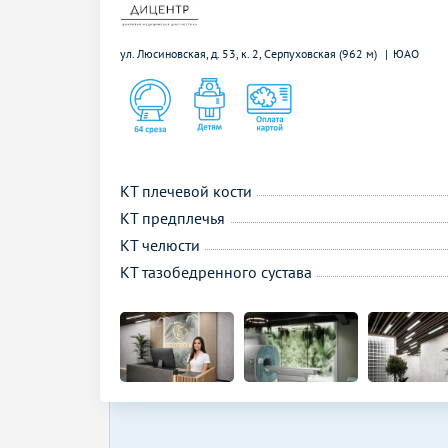
ул. Люсиновская, д. 53, к. 2,
Серпуховская (962 м)
ЮАО
КТ плечевой кости
КТ предплечья
КТ челюсти
КТ тазобедренного сустава