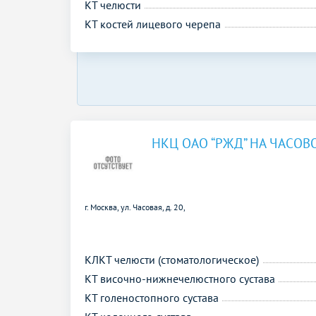
КТ челюсти
КТ костей лицевого черепа
НКЦ ОАО “РЖД” НА ЧАСОВ
г. Москва, ул. Часовая, д. 20,
КЛКТ челюсти (стоматологическое)
КТ височно-нижнечелюстного сустава
КТ голеностопного сустава