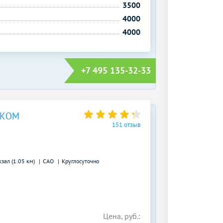
3500
4000
4000
+7 495 135-32-33
СКОМ
151 отзыв
кзал (1.05 км)
САО
Круглосуточно
Цена, руб.: