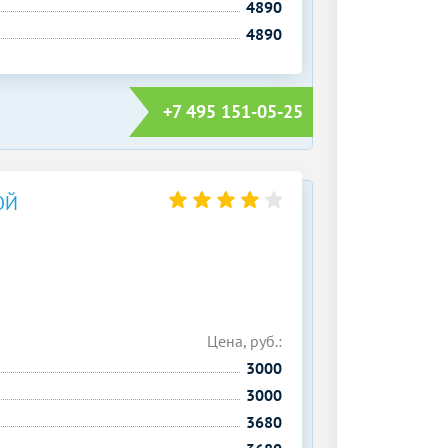
4890
4890
+7 495 151-05-25
ОЙ
Цена, руб.:
3000
3000
3680