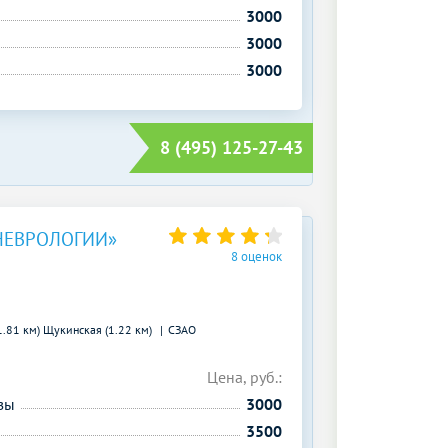
3000
3000
3000
8 (495) 125-27-43
НЕВРОЛОГИИ»
8 оценок
1.81 км)
Щукинская (1.22 км)
СЗАО
Цена, руб.:
зы
3000
3500