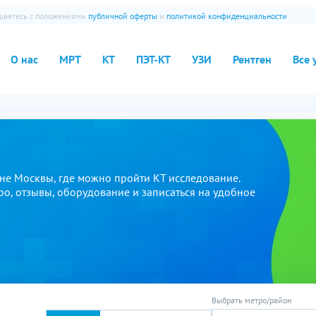
ашаетесь с положениями
публичной оферты
и
политикой конфиденциальности
О нас
МРТ
КТ
ПЭТ-КТ
УЗИ
Рентген
Все 
е Москвы, где можно пройти КТ исследование.
ро, отзывы, оборудование и записаться на удобное