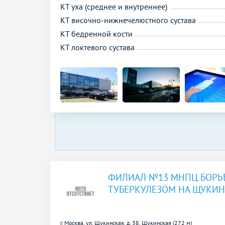
КТ уха (среднее и внутреннее)
КТ височно-нижнечелюстного сустава
КТ бедренной кости
КТ локтевого сустава
ФИЛИАЛ №13 МНПЦ БОРЬ
ТУБЕРКУЛЕЗОМ НА ЩУКИ
г. Москва, ул. Щукинская, д. 38,
Щукинская (272 м)