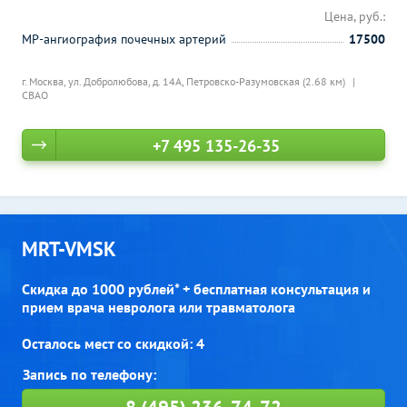
Цена, руб.:
МР-ангиография почечных артерий
17500
г. Москва, ул. Добролюбова, д. 14А,
Петровско-Разумовская (2.68 км)
СВАО
+7 495 135-26-35
MRT-VMSK
Скидка до 1000 рублей* + бесплатная консультация и
прием врача невролога или травматолога
Осталось мест со скидкой: 4