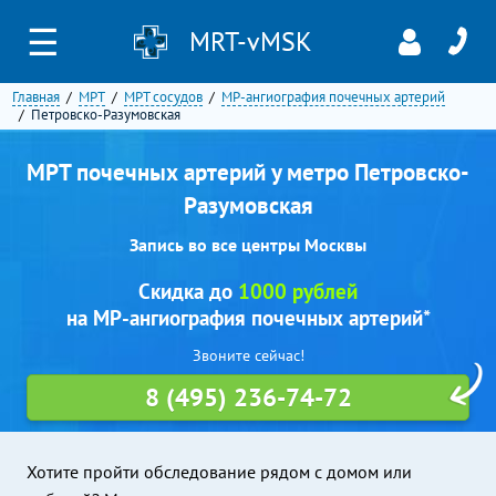
☰
MRT-vMSK
Главная
МРТ
МРТ сосудов
МР-ангиография почечных артерий
Петровско-Разумовская
МРТ почечных артерий у метро Петровско-
Разумовская
Запись во все центры Москвы
Скидка до
1000 рублей
на МР-ангиография почечных артерий*
Звоните сейчас!
8 (495) 236-74-72
Хотите пройти обследование рядом с домом или