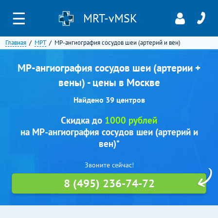
☰
MRT-vMSK
Главная
МРТ
МР-ангиография сосудов шеи (артерий и вен)
МР-ангиография сосудов шеи (артерии +
вены) - цены в Москве
Найдено 39 центров
Скидка до
1000 рублей
на МР-ангиография сосудов шеи (артерий и
вен)*
Звоните сейчас!
8 (495) 236-74-72