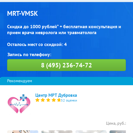
MRT-VMSK
Скидка до 1000 рублей* + бесплатная консультация и
прием врача невролога или травматолога
Осталось мест со скидкой: 4
8 (495) 236-74-72
Центр МРТ Дубровка
52 оценки
Цена, руб.: