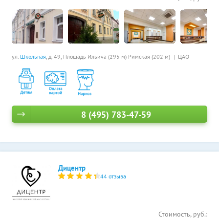
ул.
Школьная
, д. 49,
Площадь Ильича (295 м)
Римская (202 м)
ЦАО
8 (495) 783-47-59
Дицентр
44 отзыва
Стоимость, руб.: