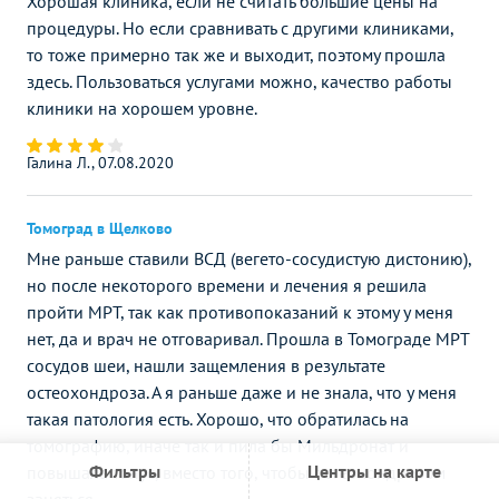
Хорошая клиника, если не считать большие цены на
процедуры. Но если сравнивать с другими клиниками,
то тоже примерно так же и выходит, поэтому прошла
здесь. Пользоваться услугами можно, качество работы
клиники на хорошем уровне.
Галина Л., 07.08.2020
Томоград в Щелково
Мне раньше ставили ВСД (вегето-сосудистую дистонию),
но после некоторого времени и лечения я решила
пройти МРТ, так как противопоказаний к этому у меня
нет, да и врач не отговаривал. Прошла в Томограде МРТ
сосудов шеи, нашли защемления в результате
остеохондроза. А я раньше даже и не знала, что у меня
такая патология есть. Хорошо, что обратилась на
томографию, иначе так и пила бы Мильдронат и
Фильтры
Центры на карте
повышала тонус, вместо того, чтобы остеохондрозом