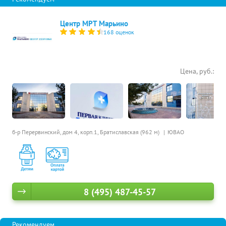
Центр МРТ Марьино
168 оценок
Цена, руб.:
б-р Перервинский, дом 4, корп.1,
Братиславская (962 м)
ЮВАО
8 (495) 487-45-57