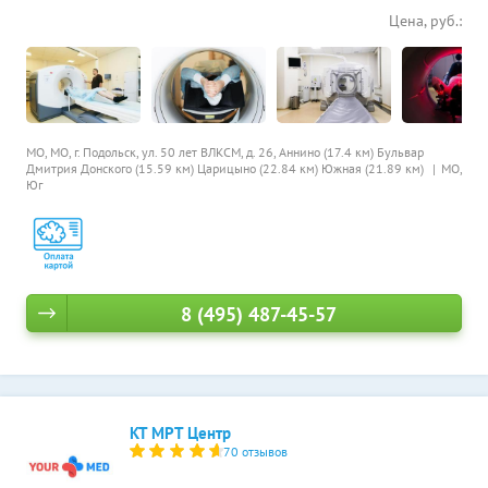
Цена, руб.:
МО, МО, г. Подольск, ул. 50 лет ВЛКСМ, д. 26,
Аннино (17.4 км)
Бульвар
Дмитрия Донского (15.59 км)
Царицыно (22.84 км)
Южная (21.89 км)
МО,
Юг
8 (495) 487-45-57
КТ МРТ Центр
70 отзывов