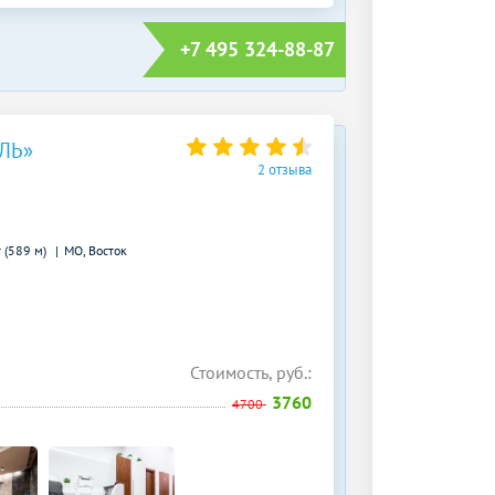
+7 495 324-88-87
ЛЬ»
2 отзыва
 (589 м)
МО, Восток
Стоимость, руб.:
3760
4700