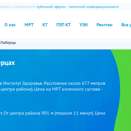
ашаетесь с положениями
публичной оферты
и
политикой конфиденциальности
О нас
МРТ
КТ
ПЭТ-КТ
УЗИ
Рентген
Все 
Люберцы
ерцах
я Институт Здоровья. Расстояние около 677 метров
центра района). Цена на МРТ коленного сустава -
 От центра района 901 м (пешком 11 минут). Цена