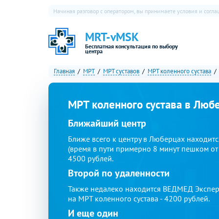
Начиная разговор с оператором, вы принимаете условия и согл
MRT-vMSK
Бесплатная консультация по выбору
центра
Главная
МРТ
МРТ суставов
МРТ коленного сустава
МРТ коленного сустава в Люб
Ближайший центр
Ближе всего к центру в Люберцах находитс
(время в пути примерно 8 минут пешком от 
4500 рублей.
Второй по удаленности
Также недалеко находится ВЕДМЕД Эксперт.
на МРТ коленного сустава - 4200 рублей.
И еще один