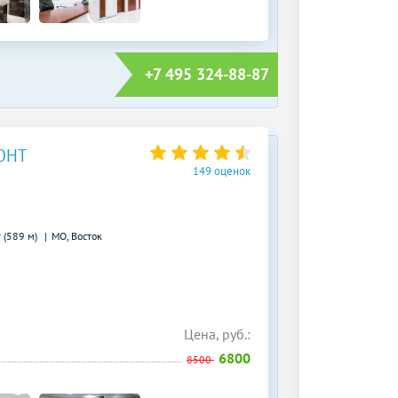
+7 495 324-88-87
ОНТ
149 оценок
 (589 м)
МО, Восток
Цена, руб.:
6800
8500