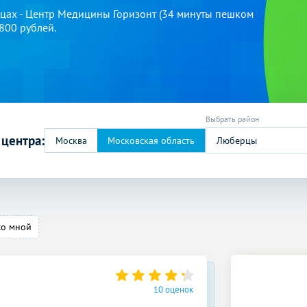
цах - Центр Медицины Горизонт (34 минуты пешком
6800 рублей.
 центра:
Люберцы
со мной
10 оценок