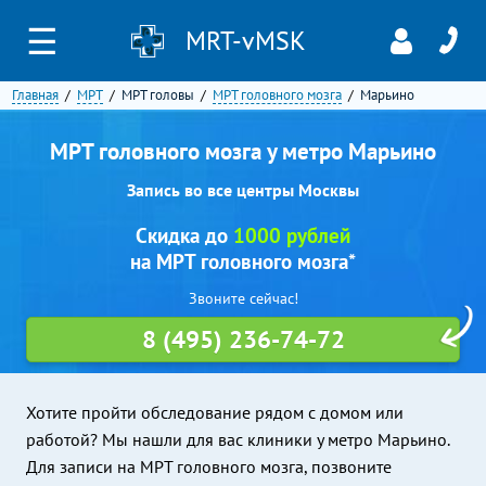
☰
MRT-vMSK
Главная
МРТ
МРТ головы
МРТ головного мозга
Марьино
МРТ головного мозга у метро Марьино
Запись во все центры Москвы
Скидка до
1000 рублей
на МРТ головного мозга*
Звоните сейчас!
8 (495) 236-74-72
Хотите пройти обследование рядом с домом или
работой? Мы нашли для вас клиники у метро Марьино.
Для записи на МРТ головного мозга, позвоните