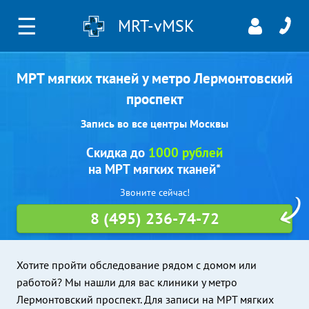
☰
MRT-vMSK
МРТ мягких тканей у метро Лермонтовский
проспект
Запись во все центры Москвы
Скидка до
1000 рублей
на МРТ мягких тканей*
Звоните сейчас!
8 (495) 236-74-72
Хотите пройти обследование рядом с домом или
работой? Мы нашли для вас клиники у метро
Лермонтовский проспект. Для записи на МРТ мягких