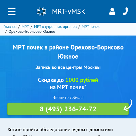
☰
MRT-vMSK
Главная
МРТ
МРТ внутренних органов
МРТ почек
Орехово-Борисово Южное
МРТ почек в районе Орехово-Борисово
Южное
Запись во все центры Москвы
Скидка до
1000 рублей
на МРТ почек*
Звоните сейчас!
8 (495) 236-74-72
Хотите пройти обследование рядом с домом или