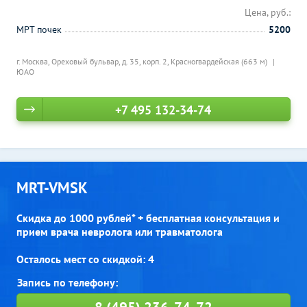
Цена, руб.:
МРТ почек
5200
г. Москва, Ореховый бульвар, д. 35, корп. 2,
Красногвардейская (663 м)
ЮАО
+7 495 132-34-74
MRT-VMSK
Скидка до 1000 рублей* + бесплатная консультация и
прием врача невролога или травматолога
Осталось мест со скидкой: 4