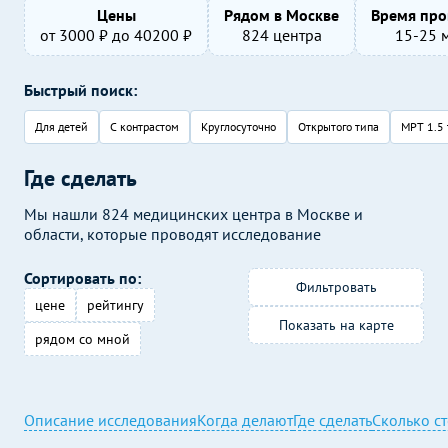
Цены
Рядом в Москве
Время про
от
3000
₽ до
40200
₽
824 центра
15-25 
Быстрый поиск:
Для детей
С контрастом
Круглосуточно
Открытого типа
МРТ 1.5 
Где сделать
Мы нашли 824 медицинских центра в Москве и
области, которые проводят исследование
Сортировать по:
Фильтровать
цене
рейтингу
Показать на карте
рядом со мной
Описание исследования
Когда делают
Где сделать
Сколько с