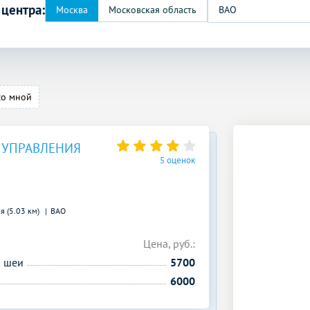
 центра:
ВАО
со мной
 УПРАВЛЕНИЯ
5 оценок
я (5.03 км)
ВАО
Цена, руб.:
й шеи
5700
6000