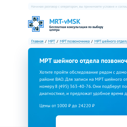
Начиная разговор с оператором, вы принимаете условия и согл
MRT-vMSK
Бесплатная консультация по выбору
центра
Главная
МРТ
МРТ позвоночника
МРТ шейного отдел
МРТ шейного отдела позвоно
Хотите пройти обследование рядом с домо
районе ВАО. Для записи на МРТ шейного о
номеру 8 (495) 363-40-76. Они подберут по
диагностике, и предложат удобное время 
Цены от
1000
₽ до 24220 ₽