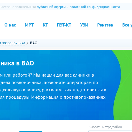
ашаетесь с положениями
публичной оферты
и
политикой конфиденциальности
О нас
МРТ
КТ
ПЭТ-КТ
УЗИ
Рентген
Все 
а позвоночника
ВАО
чника в ВАО
м или работой? Мы нашли для вас клиники в
тдела позвоночника, позвоните операторам по
дходящую клинику, расскажут, как подготовиться к
для процедуры.
Информация о противопоказаниях