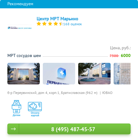
Центр МРТ Марьино
168 оценок
Цена, руб.:
МРТ сосудов шеи
6000
7300
б-р Перервинский, дом 4, корп.1,
Братиславская (962 м)
ЮВАО
8 (495) 487-45-57