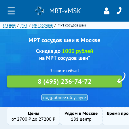
☰
MRT-vMSK
Главная
МРТ
МРТ сосудов
МРТ сосудов шеи
МРТ сосудов шеи в Москве
Скидка до
1000 рублей
на МРТ сосудов шеи*
Звоните сейчас!
8 (495) 236-74-72
подробнее об услуге
Цены
Рядом в Москве
Время про
от
2700
₽ до
27200
₽
181 центр