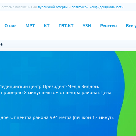
ашаетесь с положениями
публичной оферты
и
политикой конфиденциальности
О нас
МРТ
КТ
ПЭТ-КТ
УЗИ
Рентген
Все 
ое
 Медицинский центр Президент-Мед в Видном.
и примерно 8 минут пешком от центра района). Цена
ое. От центра района 994 метра (пешком 12 минут).