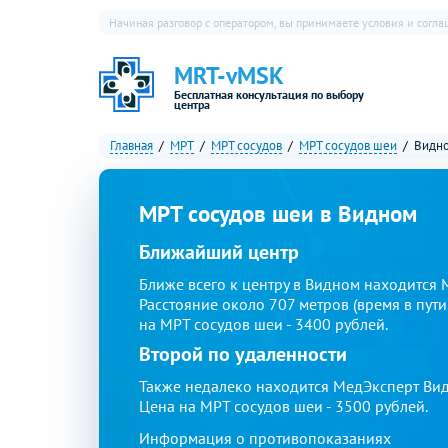
Начиная разговор с оператором, вы принимаете условия и согл
MRT-vMSK
Бесплатная консультация по выбору
центра
Главная
МРТ
МРТ сосудов
МРТ сосудов шеи
Видн
МРТ сосудов шеи в Видном
Ближайший центр
Ближе всего к центру в Видном находится
Расстояние около 707 метров (время в пут
на МРТ сосудов шеи - 3400 рублей.
Второй по удаленности
Также недалеко находится МедЭксперт Видн
Цена на МРТ сосудов шеи - 3500 рублей.
Информация о противопоказаниях