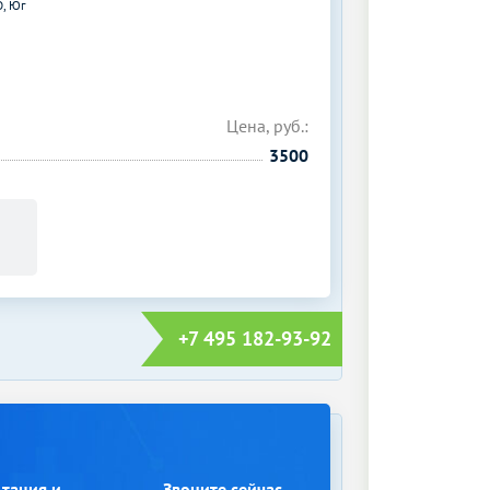
, Юг
Цена, руб.:
3500
+7 495 182-93-92
ьтация и