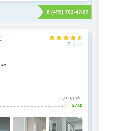
8 (495) 783-47-59
О
17 оценок
ЮАО
Цена, руб.:
5730
9550