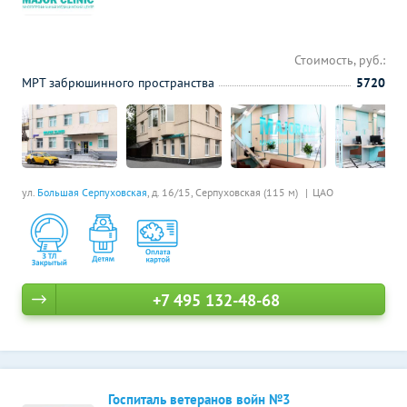
Стоимость, руб.:
МРТ забрюшинного пространства
5720
ул.
Большая Серпуховская
, д. 16/15,
Серпуховская (115 м)
ЦАО
+7 495 132-48-68
Госпиталь ветеранов войн №3