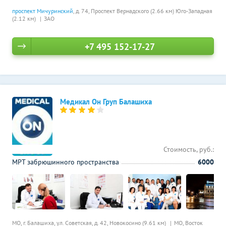
проспект Мичуринский
, д. 74,
Проспект Вернадского (2.66 км)
Юго-Западная
(2.12 км)
ЗАО
+7 495 152-17-27
Медикал Он Груп Балашиха
Стоимость, руб.:
МРТ забрюшинного пространства
6000
МО, г. Балашиха, ул. Советская, д. 42,
Новокосино (9.61 км)
МО, Восток