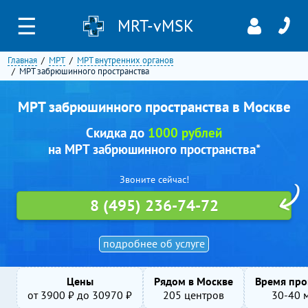
☰
MRT-vMSK
Главная
МРТ
МРТ внутренних органов
МРТ забрюшинного пространства
МРТ забрюшинного пространства в Москве
Скидка до
1000 рублей
на МРТ забрюшинного пространства*
Звоните сейчас!
8 (495) 236-74-72
подробнее об услуге
Цены
Рядом в Москве
Время про
от
3900
₽ до
30970
₽
205 центров
30-40 