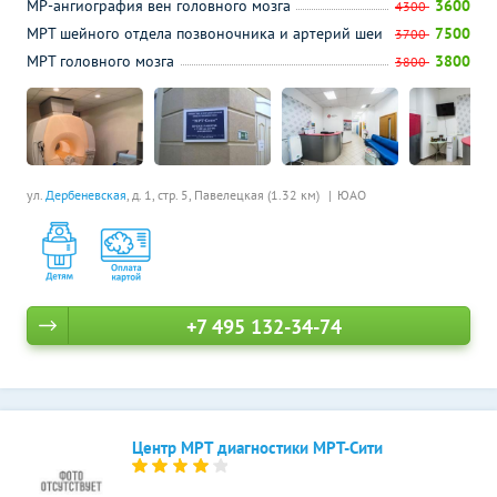
МР-ангиография вен головного мозга
3600
4300
МРТ шейного отдела позвоночника и артерий шеи
7500
3700
МРТ головного мозга
3800
3800
ул.
Дербеневская
, д. 1, стр. 5,
Павелецкая (1.32 км)
ЮАО
+7 495 132-34-74
Центр МРТ диагностики МРТ-Сити