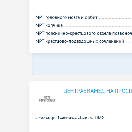
МРТ головного мозга и орбит
МРТ копчика
МРТ пояснично-крестцового отдела позвоно
МРТ крестцово-подвздошных сочленений
ЦЕНТРАВИАМЕД НА ПРОСП
г. Москва, пр-т Буденного, д. 18, лит. А,
ВАО