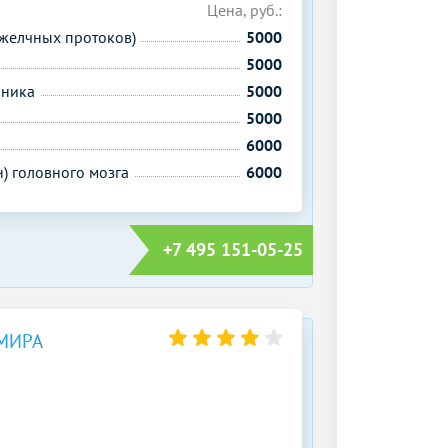
Цена, руб.:
желчных протоков)
5000
5000
чника
5000
5000
6000
н) головного мозга
6000
+7 495 151-05-25
МИРА