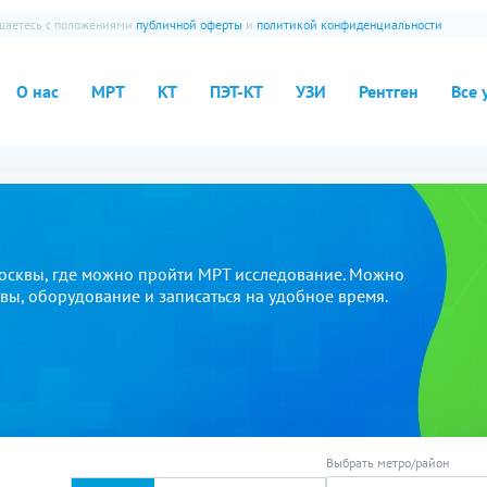
ашаетесь с положениями
публичной оферты
и
политикой конфиденциальности
О нас
МРТ
КТ
ПЭТ-КТ
УЗИ
Рентген
Все 
осквы, где можно пройти МРТ исследование. Можно
ывы, оборудование и записаться на удобное время.