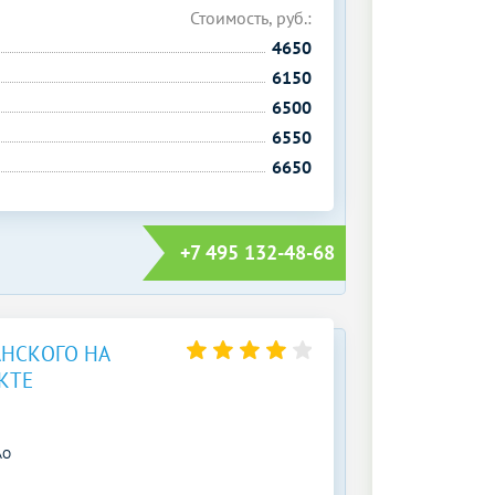
Стоимость, руб.:
4650
6150
6500
6550
6650
+7 495 132-48-68
РАНСКОГО НА
КТЕ
АО