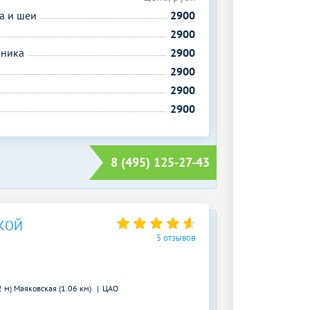
а и шеи
2900
2900
чника
2900
2900
2900
2900
8 (495) 125-27-43
КОЙ
5 отзывов
2 м)
Маяковская (1.06 км)
ЦАО