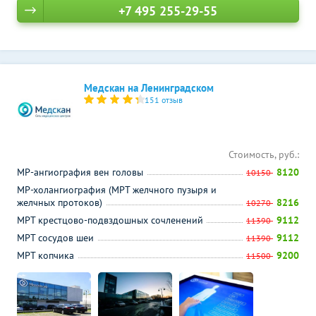
+7 495 255-29-55
Медскан на Ленинградском
151 отзыв
Стоимость, руб.:
МР-ангиография вен головы
8120
10150
МР-холангиография (МРТ желчного пузыря и
желчных протоков)
8216
10270
МРТ крестцово-подвздошных сочленений
9112
11390
МРТ сосудов шеи
9112
11390
МРТ копчика
9200
11500