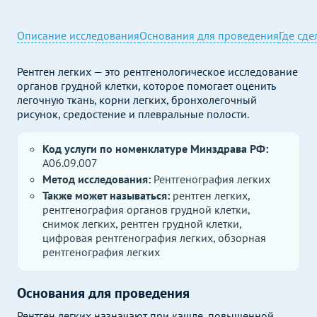
Описание исследования
Основания для проведения
Где сде
Рентген легких — это рентгенологическое исследование
органов грудной клетки, которое помогает оценить
легочную ткань, корни легких, бронхолегочный
рисунок, средостение и плевральные полости.
Код услуги по номенклатуре Минздрава РФ:
A06.09.007
Метод исследования:
Рентгенография легких
Также может называться:
рентген легких,
рентгенография органов грудной клетки,
снимок легких, рентген грудной клетки,
цифровая рентгенография легких, обзорная
рентгенография легких
Основания для проведения
Рентген легких назначают при кашле, повышенной