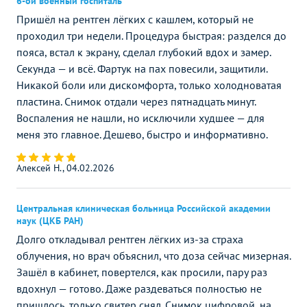
6-ой военный госпиталь
Пришёл на рентген лёгких с кашлем, который не
проходил три недели. Процедура быстрая: разделся до
пояса, встал к экрану, сделал глубокий вдох и замер.
Секунда — и всё. Фартук на пах повесили, защитили.
Никакой боли или дискомфорта, только холодноватая
пластина. Снимок отдали через пятнадцать минут.
Воспаления не нашли, но исключили худшее — для
меня это главное. Дешево, быстро и информативно.
Алексей Н., 04.02.2026
Центральная клиническая больница Российской академии
наук (ЦКБ РАН)
Долго откладывал рентген лёгких из-за страха
облучения, но врач объяснил, что доза сейчас мизерная.
Зашёл в кабинет, повертелся, как просили, пару раз
вдохнул — готово. Даже раздеваться полностью не
пришлось, только свитер снял. Снимок цифровой, на