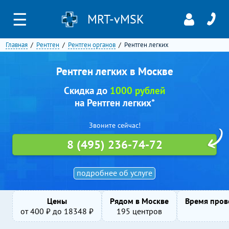
☰
MRT-vMSK
Главная
Рентген
Рентген органов
Рентген легких
Рентген легких в Москве
Скидка до
1000 рублей
на Рентген легких*
Звоните сейчас!
8 (495) 236-74-72
подробнее об услуге
Цены
Рядом в Москве
Время пров
от
400
₽ до
18348
₽
195 центров