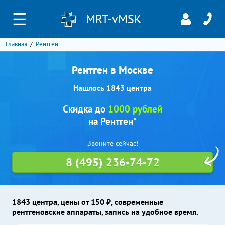
☰
MRT-vMSK
Главная
Рентген
Рентген в Москве
Нашлось 1843 центра
Скидка до
1000 рублей
на Рентген*
Звоните сейчас!
8 (495) 236-74-72
1843 центра, цены от 150 ₽, современные
рентгеновские аппараты, запись на удобное время.