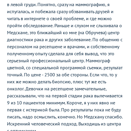
в левой груди. Понятно, сразу на маммографию, я
испугалась, и побежала сразу обзванивать друзей и
читать в интернете о своей проблеме, и где можно
пройти обследование. Раньше и слухом не слыхивала о
Медскане, это ближайший ко мне (на Обручева) центр
диагностики рака и других заболевание. По общению с
персоналом на ресепшене и врачами, и собственному
полученному опыту сделала для себя вывод, что это
серьезный профессиональный центр. Маммограф
цветной, со специальной программой съемки, результат
точный. По цене - 2500 за обе стороны. Если что, то у
них же можно делать биопсию, плюс тут же есть
онколог. Девочки на ресепшене замечательные,
рассказывали, что на первой стадии рака вылечивается
9 из 10 пациентов минимум. Короче, я у них явно не
первая с истерикой была. Про результаты пока не буду
писать, надо осмыслить, конечно. Но Медскану спасибо.
Искренний человеческий подход. Выходишь из центра
с оптимизмом.