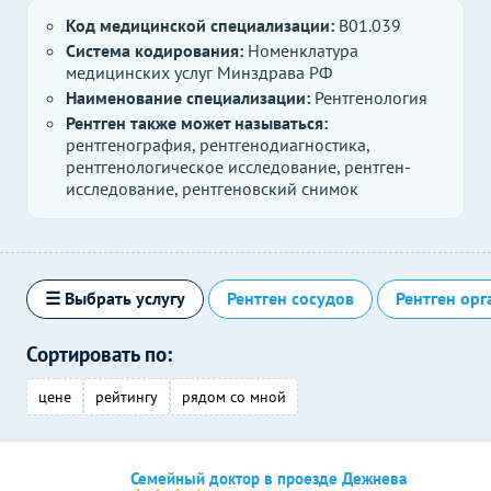
Код медицинской специализации:
B01.039
Система кодирования:
Номенклатура
медицинских услуг Минздрава РФ
Наименование специализации:
Рентгенология
Рентген также может называться:
рентгенография, рентгенодиагностика,
рентгенологическое исследование, рентген-
исследование, рентгеновский снимок
☰ Выбрать услугу
Рентген сосудов
Рентген орг
Сортировать по:
цене
рейтингу
рядом со мной
Семейный доктор в проезде Дежнева