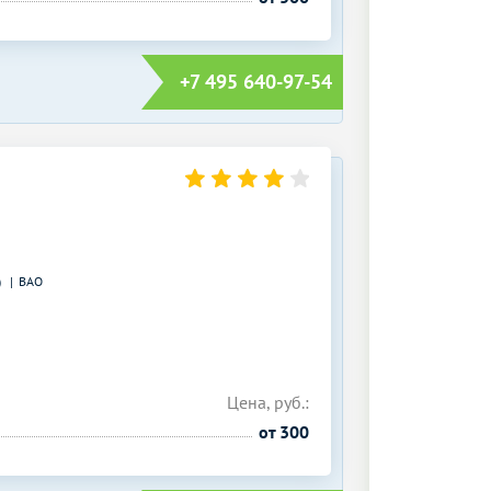
+7 495 640-97-54
)
ВАО
Цена, руб.:
от 300