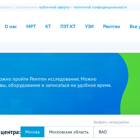
ашаетесь с положениями
публичной оферты
и
политикой конфиденциальности
О нас
МРТ
КТ
ПЭТ-КТ
УЗИ
Рентген
Все 
ожно пройти Рентген исследование. Можно
ывы, оборудование и записаться на удобное время.
 центра:
ВАО