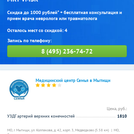
Скидка до 1000 рублей* + бесплатная консультация и
прием врача невролога или травматолога
Осталось мест со скидкой: 4
8 (495) 236-74-72
Медицинский центр Семья в Мытищи
Цена, руб.:
УЗДГ артерий верхних конечностей
1810
МО, г. Мытищи, ул. Колпакова, д. 42, корп. 3,
Медведково (5.58 км)
МО,