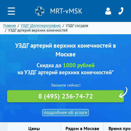
☰
MRT-vMSK
Главная
УЗДГ (Допплерография)
УЗДГ сосудов
УЗДГ артерий верхних конечностей
УЗДГ артерий верхних конечностей в
Москве
Скидка до
1000 рублей
на УЗДГ артерий верхних конечностей*
Звоните сейчас!
8 (495) 236-74-72
подробнее об услуге
Цены
Рядом в Москве
Время про