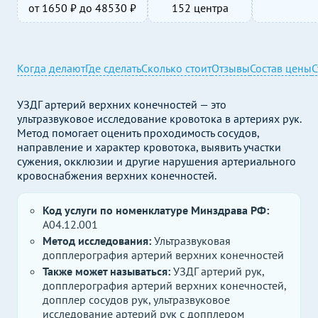
от
1650
₽ до
48530
₽
152 центра
Когда делают
Где сделать
Сколько стоит
Отзывы
Состав цены
С
УЗДГ артерий верхних конечностей — это
ультразвуковое исследование кровотока в артериях рук.
Метод помогает оценить проходимость сосудов,
направление и характер кровотока, выявить участки
сужения, окклюзии и другие нарушения артериального
кровоснабжения верхних конечностей.
Код услуги по номенклатуре Минздрава РФ:
A04.12.001
Метод исследования:
Ультразвуковая
допплерография артерий верхних конечностей
Также может называться:
УЗДГ артерий рук,
допплерография артерий верхних конечностей,
допплер сосудов рук, ультразвуковое
исследование артерий рук с допплером