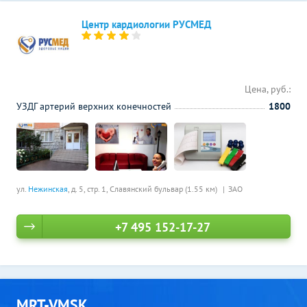
Центр кардиологии РУСМЕД
Цена, руб.:
УЗДГ артерий верхних конечностей
1800
ул.
Нежинская
, д. 5, стр. 1,
Славянский бульвар (1.55 км)
ЗАО
+7 495 152-17-27
MRT-VMSK