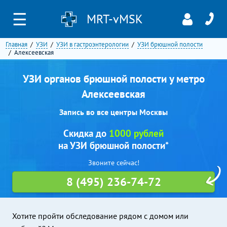
☰
MRT-vMSK
Главная
УЗИ
УЗИ в гастроэнтерологии
УЗИ брюшной полости
Алексеевская
УЗИ органов брюшной полости у метро
Алексеевская
Запись во все центры Москвы
Скидка до
1000 рублей
на УЗИ брюшной полости*
Звоните сейчас!
8 (495) 236-74-72
Хотите пройти обследование рядом с домом или