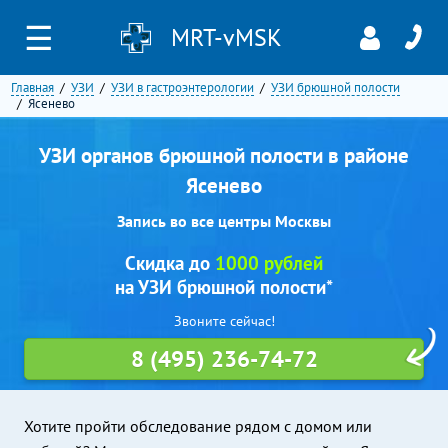
☰
MRT-vMSK
Главная
УЗИ
УЗИ в гастроэнтерологии
УЗИ брюшной полости
Ясенево
УЗИ органов брюшной полости в районе
Ясенево
Запись во все центры Москвы
Скидка до
1000 рублей
на УЗИ брюшной полости*
Звоните сейчас!
8 (495) 236-74-72
Хотите пройти обследование рядом с домом или