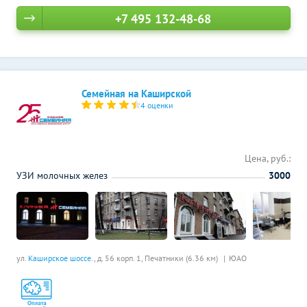
+7 495 132-48-68
Семейная на Каширской
4 оценки
Цена, руб.:
УЗИ молочных желез
3000
ул.
Каширское шоссе
., д. 56 корп. 1,
Печатники (6.36 км)
ЮАО