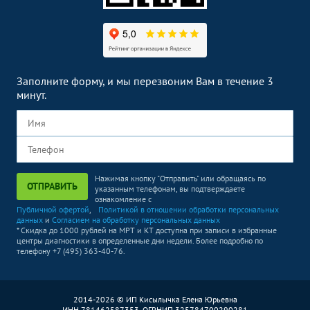
Заполните форму, и мы перезвоним Вам в течение 3
минут.
Нажимая кнопку "Отправить" или обращаясь по
ОТПРАВИТЬ
указанным телефонам, вы подтверждаете
ознакомление с
Публичной офертой
,
Политикой в отношении обработки персональных
данных
и
Согласием на обработку персональных данных
* Скидка до 1000 рублей на МРТ и КТ доступна при записи в избранные
центры диагностики в определенные дни недели. Более подробно по
телефону +7 (495) 363-40-76.
2014-2026 © ИП Кисылычка Елена Юрьевна
ИНН 781462587353, ОГРНИП 325784700290281