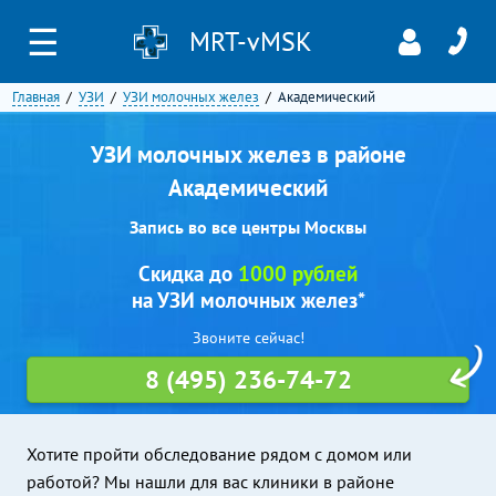
☰
MRT-vMSK
Главная
УЗИ
УЗИ молочных желез
Академический
УЗИ молочных желез в районе
Академический
Запись во все центры Москвы
Скидка до
1000 рублей
на УЗИ молочных желез*
Звоните сейчас!
8 (495) 236-74-72
Хотите пройти обследование рядом с домом или
работой? Мы нашли для вас клиники в районе