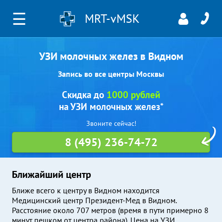
☰
MRT-vMSK
УЗИ молочных желез в Видном
Запись во все центры Москвы
Скидка до
1000 рублей
на УЗИ молочных желез*
Звоните сейчас!
8 (495) 236-74-72
Ближайший центр
Ближе всего к центру в Видном находится
Медицинский центр Президент-Мед в Видном.
Расстояние около 707 метров (время в пути примерно 8
минут пешком от центра района). Цена на УЗИ