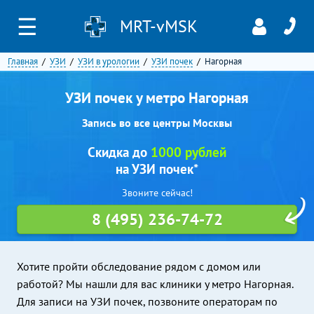
☰
MRT-vMSK
Главная
УЗИ
УЗИ в урологии
УЗИ почек
Нагорная
УЗИ почек у метро Нагорная
Запись во все центры Москвы
Скидка до
1000 рублей
на УЗИ почек*
Звоните сейчас!
8 (495) 236-74-72
Хотите пройти обследование рядом с домом или
работой? Мы нашли для вас клиники у метро Нагорная.
Для записи на УЗИ почек, позвоните операторам по