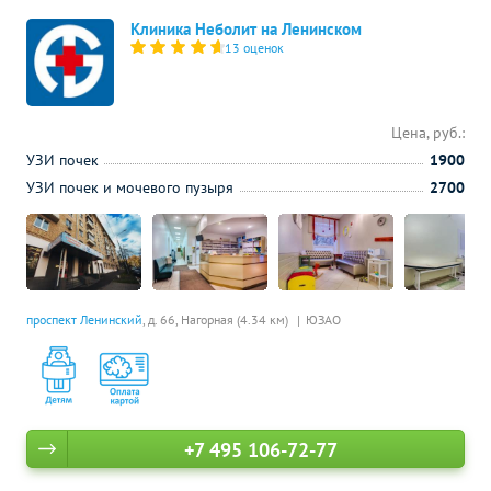
Клиника Неболит на Ленинском
13 оценок
Цена, руб.:
УЗИ почек
1900
УЗИ почек и мочевого пузыря
2700
проспект Ленинский
, д. 66,
Нагорная (4.34 км)
ЮЗАО
+7 495 106-72-77