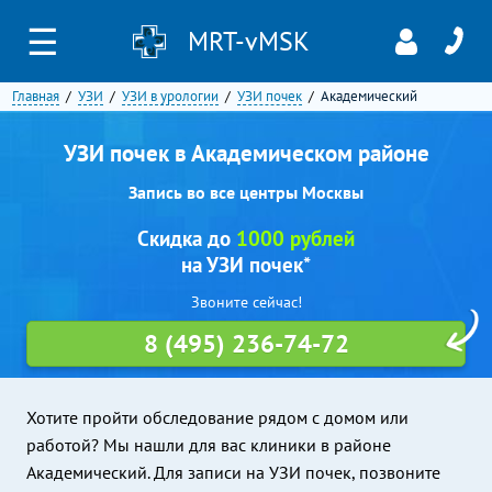
☰
MRT-vMSK
Главная
УЗИ
УЗИ в урологии
УЗИ почек
Академический
УЗИ почек в Академическом районе
Запись во все центры Москвы
Скидка до
1000 рублей
на УЗИ почек*
Звоните сейчас!
8 (495) 236-74-72
Хотите пройти обследование рядом с домом или
работой? Мы нашли для вас клиники в районе
Академический. Для записи на УЗИ почек, позвоните