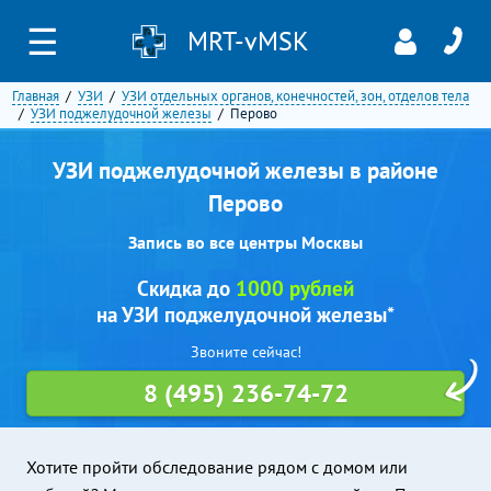
☰
MRT-vMSK
Главная
УЗИ
УЗИ отдельных органов, конечностей, зон, отделов тела
УЗИ поджелудочной железы
Перово
УЗИ поджелудочной железы в районе
Перово
Запись во все центры Москвы
Скидка до
1000 рублей
на УЗИ поджелудочной железы*
Звоните сейчас!
8 (495) 236-74-72
Хотите пройти обследование рядом с домом или