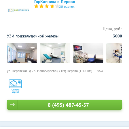
ГорКлиника в Перово
20 оценок
Цена, руб.:
УЗИ поджелудочной железы
3000
ул. Перовская, д.23,
Новогиреево (3 км)
Перово (1.16 км)
ВАО
8 (495) 487-45-57