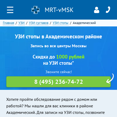
☰
MRT-vMSK
Главная
УЗИ
УЗИ суставов
УЗИ стопы
Академический
УЗИ стопы в Академическом районе
Запись во все центры Москвы
Скидка до
1000 рублей
на УЗИ стопы*
Звоните сейчас!
8 (495) 236-74-72
Хотите пройти обследование рядом с домом или
работой? Мы нашли для вас клиники в районе
Академический. Для записи на УЗИ стопы, позвоните