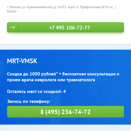
г. Москва, ул. Кржижановского, д. 24/35, корп. 6,
Профсоюзная (839 м)
ЮЗАО
+7 495 106-72-77
MRT-VMSK
Скидка до 1000 рублей* + бесплатная консультация и
прием врача невролога или травматолога
Осталось мест со скидкой: 4
8 (495) 236-74-72