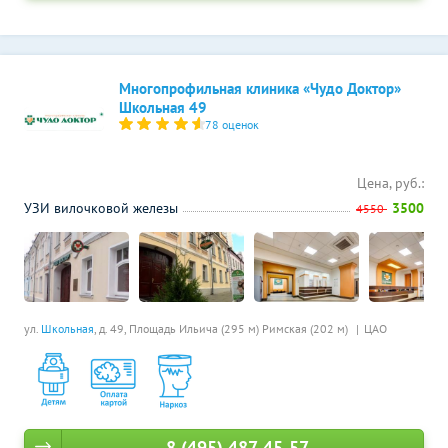
Многопрофильная клиника «Чудо Доктор»
Школьная 49
78 оценок
Цена, руб.:
УЗИ вилочковой железы
3500
4550
ул.
Школьная
, д. 49,
Площадь Ильича (295 м)
Римская (202 м)
ЦАО
8 (495) 487-45-57