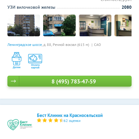
УЗИ вилочковой железы
2080
Ленинградское шоссе
, д. 88,
Речной вокзал (615 м)
САО
8 (495) 783-47-59
Бест Клиник на Красносельской
62 оценки