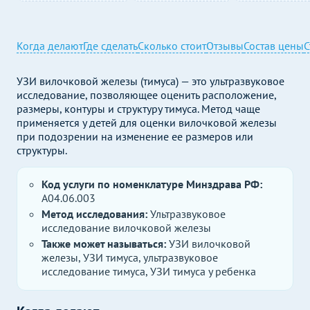
Когда делают
Где сделать
Сколько стоит
Отзывы
Состав цены
С
УЗИ вилочковой железы (тимуса) — это ультразвуковое
исследование, позволяющее оценить расположение,
размеры, контуры и структуру тимуса. Метод чаще
применяется у детей для оценки вилочковой железы
при подозрении на изменение ее размеров или
структуры.
Код услуги по номенклатуре Минздрава РФ:
A04.06.003
Метод исследования:
Ультразвуковое
исследование вилочковой железы
Также может называться:
УЗИ вилочковой
железы, УЗИ тимуса, ультразвуковое
исследование тимуса, УЗИ тимуса у ребенка