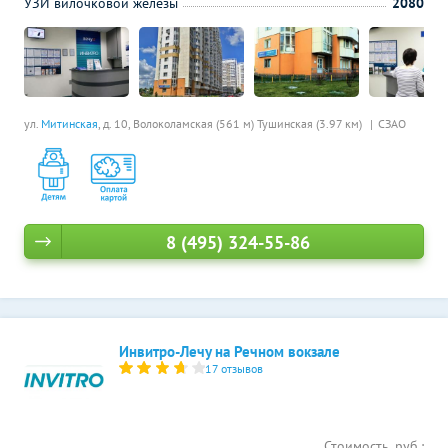
УЗИ вилочковой железы
2080
ул.
Митинская
, д. 10,
Волоколамская (561 м)
Тушинская (3.97 км)
СЗАО
8 (495) 324-55-86
Инвитро-Лечу на Речном вокзале
17 отзывов
Стоимость, руб.: