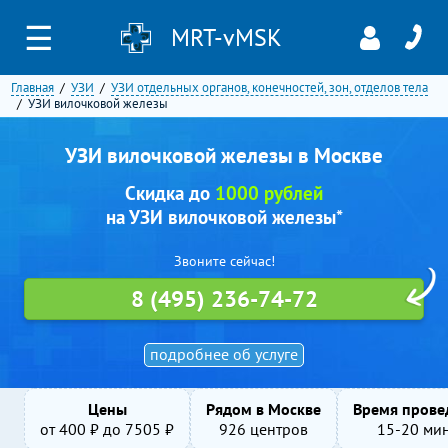
☰
MRT-vMSK
Главная
УЗИ
УЗИ отдельных органов, конечностей, зон, отделов тела
УЗИ вилочковой железы
УЗИ вилочковой железы в Москве
Скидка до
1000 рублей
на УЗИ вилочковой железы*
Звоните сейчас!
8 (495) 236-74-72
подробнее об услуге
Цены
Рядом в Москве
Время прове
от
400
₽ до
7505
₽
926 центров
15-20 ми