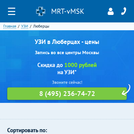
☰
MRT-vMSK
Главная
УЗИ
Люберцы
УЗИ в Люберцах - цены
Запись во все центры Москвы
Скидка до
1000 рублей
на УЗИ*
Звоните сейчас!
8 (495) 236-74-72
Сортировать по: