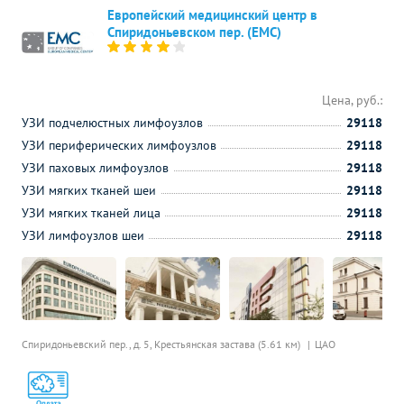
Европейский медицинский центр в
Спиридоньевском пер. (ЕМС)
Цена, руб.:
УЗИ подчелюстных лимфоузлов
29118
УЗИ периферических лимфоузлов
29118
УЗИ паховых лимфоузлов
29118
УЗИ мягких тканей шеи
29118
УЗИ мягких тканей лица
29118
УЗИ лимфоузлов шеи
29118
Спиридоньевский пер., д. 5,
Крестьянская застава (5.61 км)
ЦАО