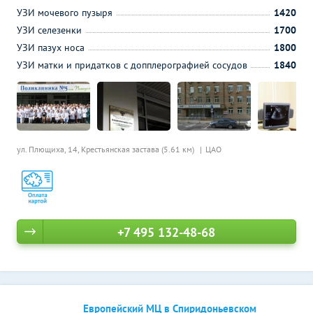
УЗИ мочевого пузыря
1420
УЗИ селезенки
1700
УЗИ пазух носа
1800
УЗИ матки и придатков с допплерографией сосудов
1840
ул. Плющиха, 14,
Крестьянская застава (5.61 км)
ЦАО
+7 495 132-48-68
Европейский МЦ в Спиридоньевском