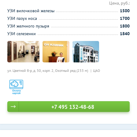
Цена, руб.:
УЗИ вилочковой железы
1500
УЗИ пазух носа
1700
УЗИ желчного пузыря
1800
УЗИ селезенки
1840
ул. Цветной б-р, д. 30, корп. 2,
Охотный ряд (233 м)
ЦАО
+7 495 132-48-68