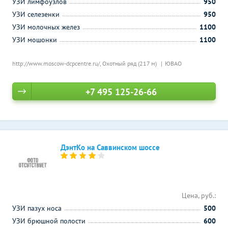
УЗИ лимфоузлов
950
УЗИ селезенки
950
УЗИ молочных желез
1100
УЗИ мошонки
1100
http://www.moscow-dcpcentre.ru/,
Охотный ряд (217 м)
ЮВАО
+7 495 125-26-66
ДэнтКо на Саввинском шоссе
Цена, руб.:
УЗИ пазух носа
500
УЗИ брюшной полости
600