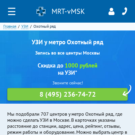
☰
MRT-vMSK
Главная
УЗИ
Охотный ряд
УЗИ у метро Охотный ряд
Запись во все центры Москвы
Скидка до
1000 рублей
на УЗИ*
Звоните сейчас!
8 (495) 236-74-72
Мы подобрали 707 центров у метро Охотный ряд, где
можно сделать УЗИ в Москве. В карточках указаны
расстояние до станции, адрес, цена, рейтинг, отзывы,
режим работы и оборудование. Можно выбрать центр в