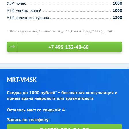
УЗИ почек
1000
УЗИ мягких тканей
1000
УЗИ коленного сустава
1200
г. Железнодорожный, Саввинское ш., д. 10,
Охотный ряд (233 м)
ЦАО
+7 495 132-48-68
MRT-VMSK
Скидка до 1000 рублей* + бесплатная консультация и
прием врача невролога или травматолога
Осталось мест со скидкой: 4