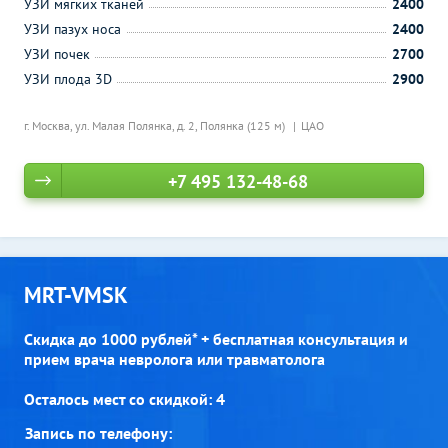
УЗИ мягких тканей
2400
УЗИ пазух носа
2400
УЗИ почек
2700
УЗИ плода 3D
2900
г. Москва, ул. Малая Полянка, д. 2,
Полянка (125 м)
ЦАО
+7 495 132-48-68
MRT-VMSK
Скидка до 1000 рублей* + бесплатная консультация и
прием врача невролога или травматолога
Осталось мест со скидкой: 4