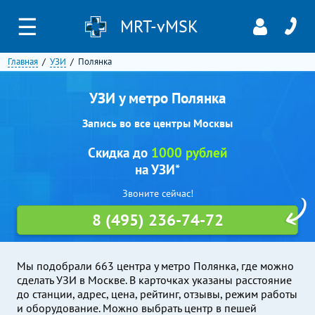
☰
MRT-vMSK
Главная
УЗИ
Полянка
УЗИ у метро Полянка
Запись во все центры Москвы
Скидка до
1000 рублей
на УЗИ*
Звоните сейчас!
8 (495) 236-74-72
Мы подобрали 663 центра у метро Полянка, где можно
сделать УЗИ в Москве. В карточках указаны расстояние
до станции, адрес, цена, рейтинг, отзывы, режим работы
и оборудование. Можно выбрать центр в пешей