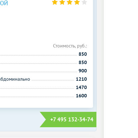
КОЙ
Стоимость, руб.:
850
850
900
сабдоминально
1210
1470
1600
+7 495 132-34-74