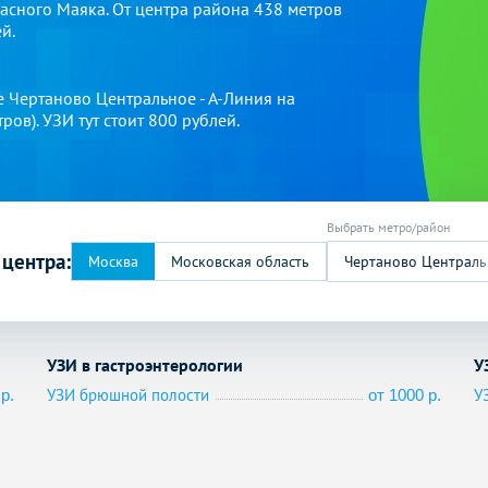
сного Маяка. От центра района 438 метров
й.
е Чертаново Центральное - А-Линия на
ов). УЗИ тут стоит 800 рублей.
 центра:
Чертаново Централь
УЗИ в гастроэнтерологии
У
УЗИ брюшной полости
У
р.
от 1000 р.