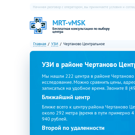
Начиная разговор с оператором, вы принимаете условия и согл
MRT-vMSK
Бесплатная консультация по выбору
центра
Главная
УЗИ
Чертаново Центральное
УЗИ в районе Чертаново Цент
Мы нашли 222 центра в районе Чертаново
исследование. Можно сравнить цены, адрес
записаться на удобное время. Звоните 8 (4
Ближайший центр
Ближе всего к центру района Чертаново Ц
около 292 метра (время в пути примерно 4
940 рублей.
Второй по удаленности