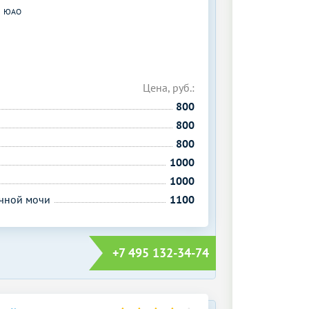
ЮАО
Цена, руб.:
800
800
800
1000
1000
очной мочи
1100
+7 495 132-34-74