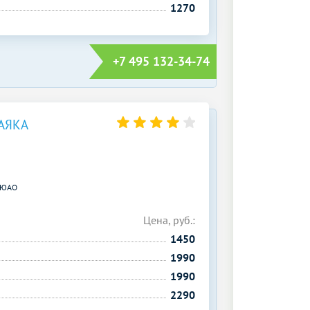
1270
+7 495 132-34-74
АЯКА
ЮАО
Цена, руб.:
1450
1990
1990
2290