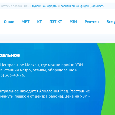
ашаетесь с положениями
публичной оферты
и
политикой конфиденциальности
О нас
МРТ
КТ
ПЭТ-КТ
УЗИ
Рентген
Все 
ральное
 Центральное Москвы, где можно пройти УЗИ
а, станции метро, отзывы, оборудование и
95) 363-40-76.
ентральное находится Аполлония Мед. Расстояние
 минуты пешком от центра района). Цена на УЗИ -