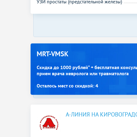
УЗИ простаты (предстательной железы)
MRT-VMSK
Скидка до 1000 рублей* + бесплатная консул
прием врача невролога или травматолога
Осталось мест со скидкой: 4
А-ЛИНИЯ НА КИРОВОГРАД