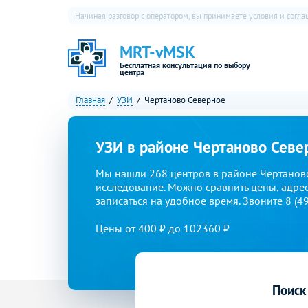
Начиная разговор с оператором, вы принимаете условия и согл
MRT-vMSK
Бесплатная консультация по выбору
центра
Главная
УЗИ
Чертаново Северное
УЗИ в районе Чертаново Севе
Мы нашли 268 центров в районе Чертанов
исследование. Можно сравнить цены, адрес
записаться на удобное время. Звоните 8 (4
Цены от 400 ₽ до 102360 ₽
Поиск