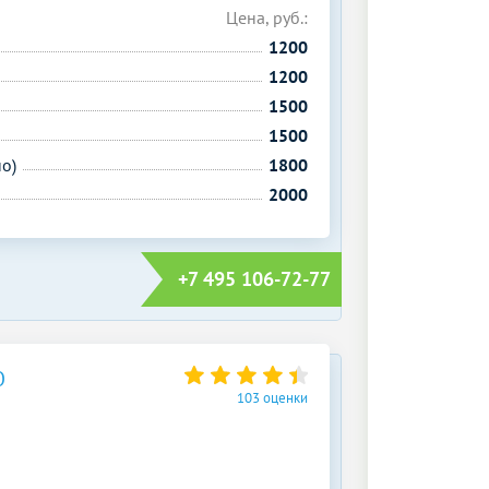
Цена, руб.:
1200
1200
1500
1500
о)
1800
2000
+7 495 106-72-77
О
103 оценки