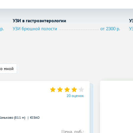
УЗИ в гастроэнтерологии
У
УЗИ брюшной полости
У
р.
от 2300 р.
со мной
20 оценок
Коньково (811 м)
ЮЗАО
Цена, руб.: