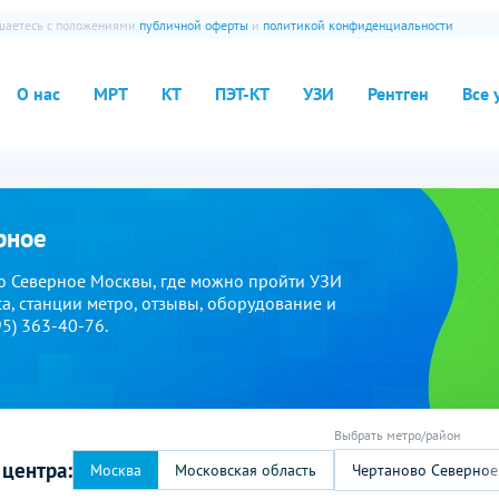
ашаетесь с положениями
публичной оферты
и
политикой конфиденциальности
О нас
МРТ
КТ
ПЭТ-КТ
УЗИ
Рентген
Все 
рное
о Северное Москвы, где можно пройти УЗИ
а, станции метро, отзывы, оборудование и
95) 363-40-76.
 центра:
Чертаново Северное