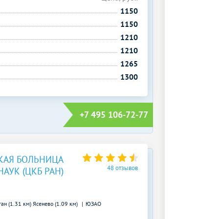
1150
1150
1210
1210
1265
1300
+7 495 106-72-77
КАЯ БОЛЬНИЦА
48 отзывов
АУК (ЦКБ РАН)
тан (1.31 км)
Ясенево (1.09 км)
ЮЗАО