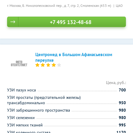
г. Москва, Б. Николопесковский пер., д. 7, стр. 2,
Смоленская (453 м)
ЦАО
+7 495 132-48-68
Центромед в Большом Афанасьевском
переулке
Цена, руб.:
УЗИ пазух носа
700
УЗИ простаты (предстательной железы)
трансабдоминально
950
УЗИ забрюшинного пространства
980
УЗИ селезенки
980
УЗИ мягких тканей
995
УЗИ коленного сустава
1170