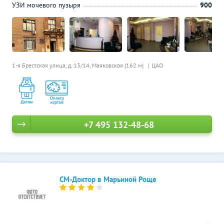
УЗИ мочевого пузыря
900
1-я Брестская улица, д. 13/14,
Маяковская (162 м)
ЦАО
+7 495 132-48-68
СМ-Доктор в Марьиной Роще