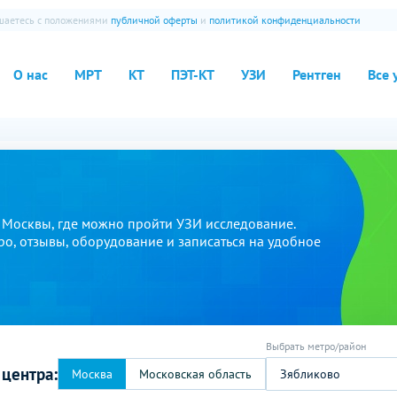
ашаетесь с положениями
публичной оферты
и
политикой конфиденциальности
О нас
МРТ
КТ
ПЭТ-КТ
УЗИ
Рентген
Все 
 Москвы, где можно пройти УЗИ исследование.
ро, отзывы, оборудование и записаться на удобное
 центра:
Зябликово