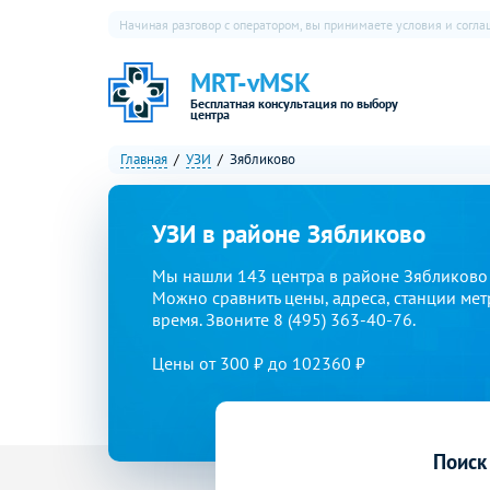
Начиная разговор с оператором, вы принимаете условия и согл
MRT-vMSK
Бесплатная консультация по выбору
центра
Главная
УЗИ
Зябликово
УЗИ в районе Зябликово
Мы нашли 143 центра в районе Зябликово
Можно сравнить цены, адреса, станции мет
время. Звоните 8 (495) 363-40-76.
Цены от 300 ₽ до 102360 ₽
Поиск