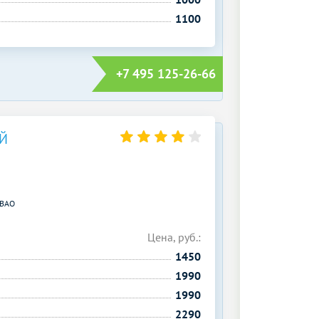
1100
+7 495 125-26-66
Й
ВАО
Цена, руб.:
1450
1990
1990
2290