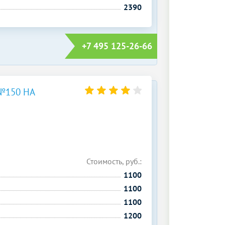
2390
+7 495 125-26-66
№150 НА
Стоимость, руб.:
1100
1100
1100
1200