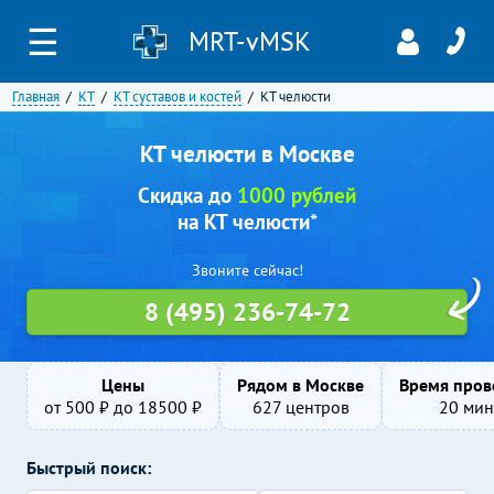
☰
MRT-vMSK
Главная
КТ
КТ суставов и костей
КТ челюсти
КТ челюсти в Москве
Скидка до
1000 рублей
на КТ челюсти*
Звоните сейчас!
8 (495) 236-74-72
Цены
Рядом в Москве
Время пров
от
500
₽ до
18500
₽
627 центров
20 мин
Быстрый поиск: