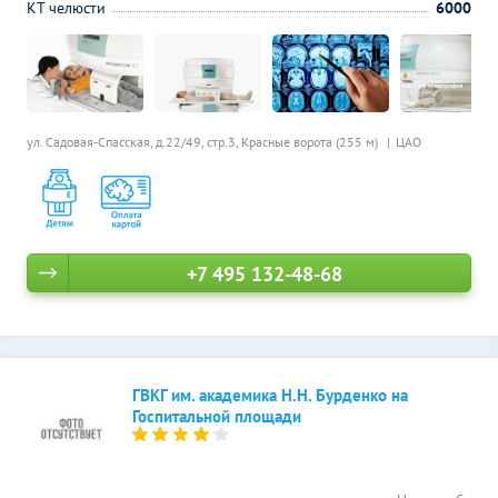
КТ челюсти
6000
ул. Садовая-Спасская, д.22/49, стр.3,
Красные ворота (255 м)
ЦАО
+7 495 132-48-68
ГВКГ им. академика Н.Н. Бурденко на
Госпитальной площади