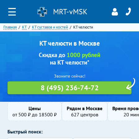
☰
MRT-vMSK
Главная
КТ
КТ суставов и костей
КТ челюсти
КТ челюсти в Москве
Скидка до
1000 рублей
на КТ челюсти*
Звоните сейчас!
8 (495) 236-74-72
Цены
Рядом в Москве
Время пров
от
500
₽ до
18500
₽
627 центров
20 мин
Быстрый поиск: