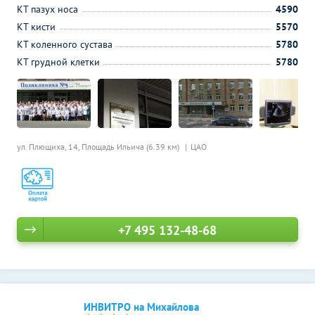
КТ пазух носа
4590
КТ кисти
5570
КТ коленного сустава
5780
КТ грудной клетки
5780
ул. Плющиха, 14,
Площадь Ильича (6.39 км)
ЦАО
+7 495 132-48-68
ИНВИТРО на Михайлова