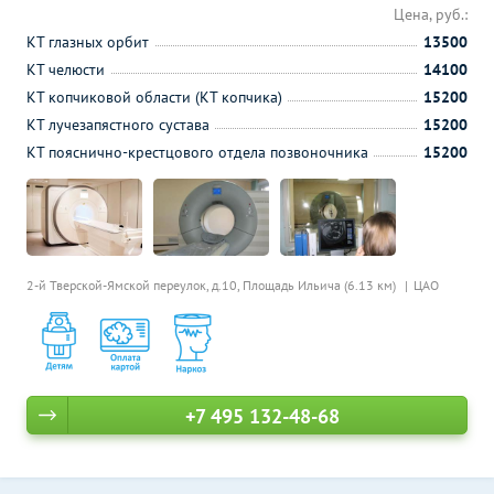
Цена, руб.:
КТ глазных орбит
13500
КТ челюсти
14100
КТ копчиковой области (КТ копчика)
15200
КТ лучезапястного сустава
15200
КТ пояснично-крестцового отдела позвоночника
15200
2-й Тверской-Ямской переулок, д.10,
Площадь Ильича (6.13 км)
ЦАО
+7 495 132-48-68