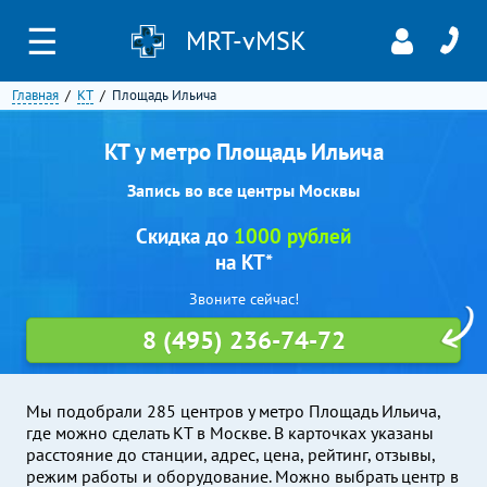
☰
MRT-vMSK
Главная
КТ
Площадь Ильича
КТ у метро Площадь Ильича
Запись во все центры Москвы
Скидка до
1000 рублей
на КТ*
Звоните сейчас!
8 (495) 236-74-72
Мы подобрали 285 центров у метро Площадь Ильича,
где можно сделать КТ в Москве. В карточках указаны
расстояние до станции, адрес, цена, рейтинг, отзывы,
режим работы и оборудование. Можно выбрать центр в