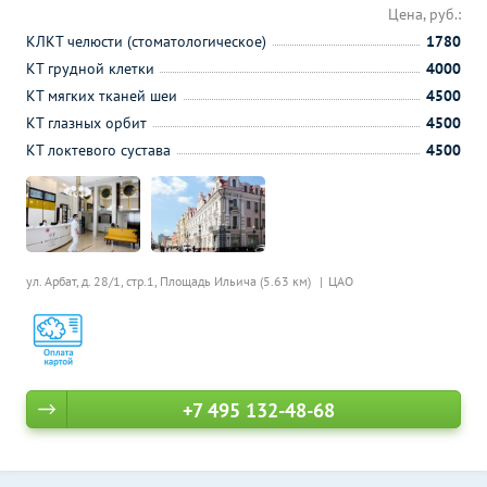
Цена, руб.:
КЛКТ челюсти (стоматологическое)
1780
КТ грудной клетки
4000
КТ мягких тканей шеи
4500
КТ глазных орбит
4500
КТ локтевого сустава
4500
ул. Арбат, д. 28/1, стр.1,
Площадь Ильича (5.63 км)
ЦАО
+7 495 132-48-68