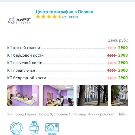
Центр томографии в Перово
491 отзыв
Цена, руб.:
КТ костей голени
2900
3200
КТ берцовой кости
2900
3200
КТ плечевой кости
2900
3200
КТ предплечья
2900
3200
КТ бедренной кости
2900
3200
1-й проезд Перова Поля, д. 9, строение 1,
Площадь Ильича (5.63 км)
ВАО