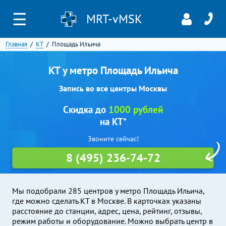
☰
MRT-vMSK
Главная
КТ
Площадь Ильича
КТ у метро Площадь Ильича
Запись во все центры Москвы
Скидка до
1000 рублей
на КТ*
Звоните сейчас!
8 (495) 236-74-72
Мы подобрали 285 центров у метро Площадь Ильича,
где можно сделать КТ в Москве. В карточках указаны
расстояние до станции, адрес, цена, рейтинг, отзывы,
режим работы и оборудование. Можно выбрать центр в