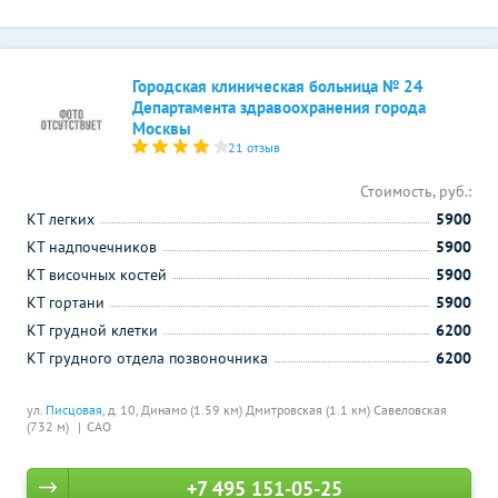
Городская клиническая больница № 24
Департамента здравоохранения города
Москвы
21 отзыв
Стоимость, руб.:
КТ легких
5900
КТ надпочечников
5900
КТ височных костей
5900
КТ гортани
5900
КТ грудной клетки
6200
КТ грудного отдела позвоночника
6200
ул.
Писцовая
, д. 10,
Динамо (1.59 км)
Дмитровская (1.1 км)
Савеловская
(732 м)
САО
+7 495 151-05-25