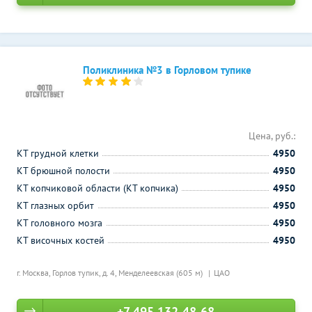
Поликлиника №3 в Горловом тупике
Цена, руб.:
КТ грудной клетки
4950
КТ брюшной полости
4950
КТ копчиковой области (КТ копчика)
4950
КТ глазных орбит
4950
КТ головного мозга
4950
КТ височных костей
4950
г. Москва, Горлов тупик, д. 4,
Менделеевская (605 м)
ЦАО
+7 495 132-48-68