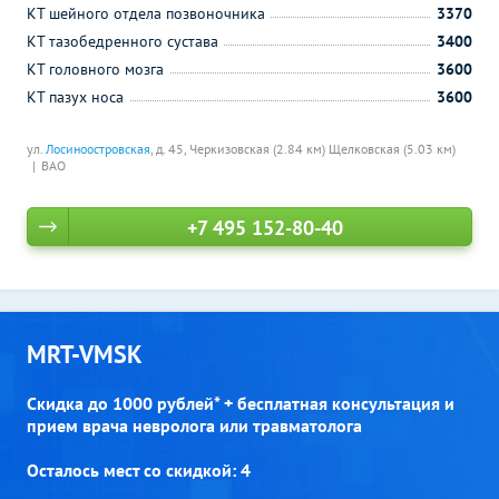
КТ шейного отдела позвоночника
3370
КТ тазобедренного сустава
3400
КТ головного мозга
3600
КТ пазух носа
3600
ул.
Лосиноостровская
, д. 45,
Черкизовская (2.84 км)
Щелковская (5.03 км)
ВАО
+7 495 152-80-40
MRT-VMSK
Скидка до 1000 рублей* + бесплатная консультация и
прием врача невролога или травматолога
Осталось мест со скидкой: 4