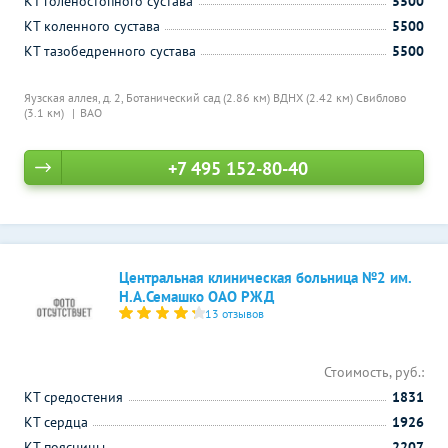
КТ голеностопного сустава
5500
КТ коленного сустава
5500
КТ тазобедренного сустава
5500
Яузская аллея, д. 2,
Ботанический сад (2.86 км)
ВДНХ (2.42 км)
Свиблово
(3.1 км)
ВАО
+7 495 152-80-40
Центральная клиническая больница №2 им.
Н.А.Семашко ОАО РЖД
13 отзывов
Стоимость, руб.:
КТ средостения
1831
КТ сердца
1926
КТ поясницы
2207