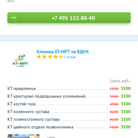
ВАО
+7 495 152-80-40
Клиника КТ-МРТ на ВДНХ
1 отзыв
Цена, руб.:
КТ предплечья
3500
3500
КТ крестцово-подвздошных сочленений
3500
3500
КТ костей таза
3500
4900
КТ коленного сустава
3500
4200
КТ голеностопного сустава
3500
4100
КТ шейного отдела позвоночника
3500
5500