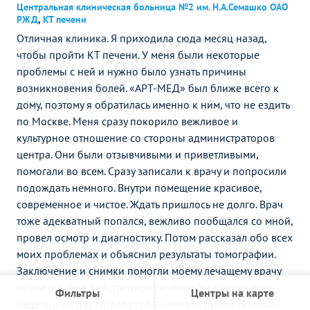
Центральная клиническая больница №2 им. Н.А.Семашко ОАО
РЖД
,
КТ печени
Отличная клиника. Я приходила сюда месяц назад,
чтобы пройти КТ печени. У меня были некоторые
проблемы с ней и нужно было узнать причины
возникновения болей. «АРТ-МЕД» был ближе всего к
дому, поэтому я обратилась именно к ним, что не ездить
по Москве. Меня сразу покорило вежливое и
культурное отношение со стороны администраторов
центра. Они были отзывчивыми и приветливыми,
помогали во всем. Сразу записали к врачу и попросили
подождать немного. Внутри помещение красивое,
современное и чистое. Ждать пришлось не долго. Врач
тоже адекватный попался, вежливо пообщался со мной,
провел осмотр и диагностику. Потом рассказал обо всех
моих проблемах и объяснил результаты томографии.
Заключение и снимки помогли моему лечащему врачу
назначить мне действенное лечение. Уже через пару
Фильтры
Центры на карте
недель я почувствовала себя намного лучше. Большое