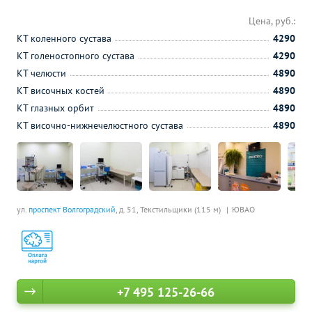
Цена, руб.:
КТ коленного сустава
4290
КТ голеностопного сустава
4290
КТ челюсти
4890
КТ височных костей
4890
КТ глазных орбит
4890
КТ височно-нижнечелюстного сустава
4890
ул.
проспект Волгоградский
, д. 51,
Текстильщики (115 м)
ЮВАО
+7 495 125-26-66