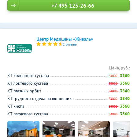
+7 495 125-26-66
Центр Медицины «Живэль»
2 отзыва
Цена, руб.:
КТ коленного сустава
3360
3000
КТ локтевого сустава
3360
3000
КТ глазных орбит
3840
3000
КТ грудного отдела позвоночника
3840
3000
КТ кисти
3360
3000
КТ плечевого сустава
3360
3000