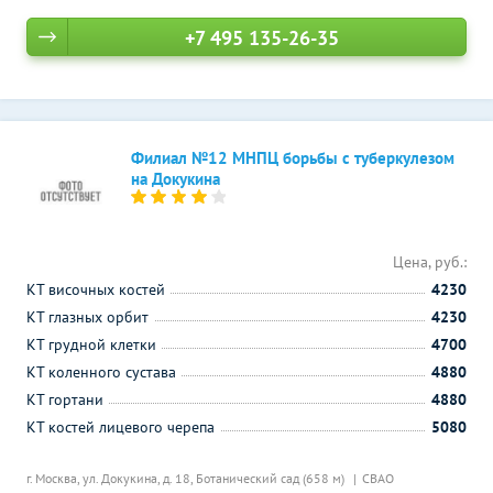
+7 495 135-26-35
Филиал №12 МНПЦ борьбы с туберкулезом
на Докукина
Цена, руб.:
КТ височных костей
4230
КТ глазных орбит
4230
КТ грудной клетки
4700
КТ коленного сустава
4880
КТ гортани
4880
КТ костей лицевого черепа
5080
г. Москва, ул. Докукина, д. 18,
Ботанический сад (658 м)
СВАО