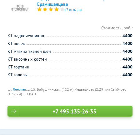
Ерамишанцева
17 отзывов
Стоимость, руб.:
КТ надпочечников
4400
КТ почек
4400
КТ мягких тканей шеи
4400
КТ височных костей
4400
КТ гортани
4400
КТ головы
4400
ул.
Ленская
, д. 15,
Бабушкинская (412 м)
Медведково (2.29 км)
Свиблово
(1.37 км)
СВАО
+7 495 135-26-35