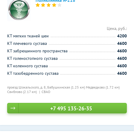
Поликлиника №218
Цена, руб.:
КТ мягких тканей шеи
4200
КТ плечевого сустава
4600
КТ забрюшинного пространства
4600
КТ голеностопного сустава
4600
КТ коленного сустава
4600
КТ тазобедренного сустава
4600
проезд Шокальского, д. 8,
Бабушкинская (1.25 км)
Медведково (1.72 км)
Свиблово (2.17 км)
СВАО
+7 495 135-26-35