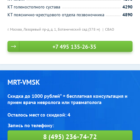
КТ голеностопного сустава
4290
КТ пояснично-крестцового отдела позвоночника
4890
г. Москва, Лазоревый пр-д, д. 1,
Ботанический сад (378 м)
СВАО
+7 495 135-26-35
MRT-VMSK
Скидка до 1000 рублей* + бесплатная консультация и
прием врача невролога или травматолога
Осталось мест со скидкой: 4
8 (495) 236-74-72