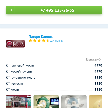
+7 495 135-26-35
Патеро Клиник
124 оценки
Цена, руб.:
КТ плечевой кости
4970
КТ костей голени
4970
КТ головного мозга
5520
КТ челюсти
5520
КТ кисти
5520