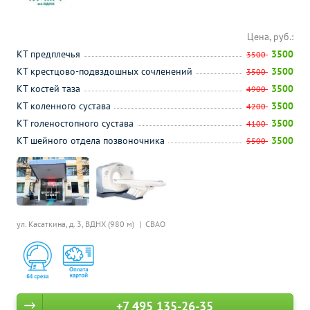
Цена, руб.:
КТ предплечья
3500
3500
КТ крестцово-подвздошных сочленений
3500
3500
КТ костей таза
3500
4900
КТ коленного сустава
3500
4200
КТ голеностопного сустава
3500
4100
КТ шейного отдела позвоночника
3500
5500
ул. Касаткина, д. 3,
ВДНХ (980 м)
СВАО
+7 495 135-26-35